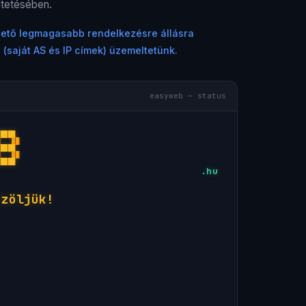
ltetésében.
ehető legmagasabb rendelkezésre állásra
 (saját AS és IP címek) üzemeltetünk.
easyweb — status
█████ 
█   ██
█████ 
█   ██
█████ 
.hu
özöljük!