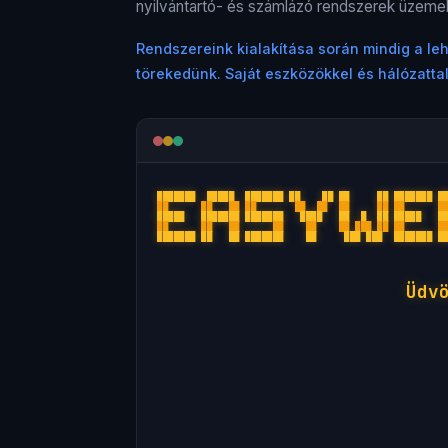
nyilvántartó- és számlázó rendszerek üzeme
Rendszereink kialakítása során mindig a l
törekedünk. Saját eszközökkel és hálózattal
███████  █████  ███████ ██    ██ ██     ██ ███████ █
██      ██   ██ ██       ██  ██  ██     ██ ██      █
█████   ███████ ███████   ████   ██  █  ██ █████   █
██      ██   ██      ██    ██    ██ ███ ██ ██      █
███████ ██   ██ ███████    ██     ███ ███  ███████ █
Üdv
▪
25+ év
tapasztalat