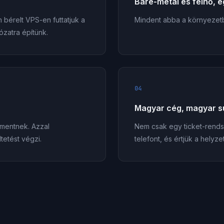
Bare-metal és felhő, 
 bérelt VPS-en futtatjuk a
Mindent abba a környezetbe 
ózatra építünk.
04
Magyar cég, magyar s
mentnek. Azzal
Nem csak egy ticket-rends
tetést végzi.
telefont, és értjük a helyzet