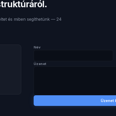
truktúráról.
eltet és miben segíthetünk — 24
Név
Üzenet
Üzenet 