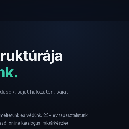
truktúrája
nk.
ások, saját hálózaton, saját
emeltetünk és védünk. 25+ év tapasztalatunk
ő, online katalógus, raktárkészlet