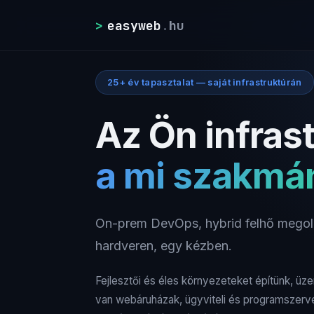
>
easyweb
.
hu
25+ év tapasztalat — saját infrastruktúrán
Az Ön infras
a mi szakmá
On-prem DevOps, hybrid felhő megold
hardveren, egy kézben.
Fejlesztői és éles környezeteket építünk, üz
van webáruházak, ügyviteli és programszervez