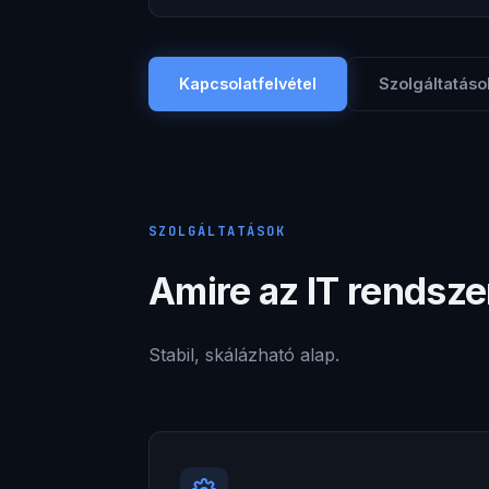
Kapcsolatfelvétel
Szolgáltatáso
SZOLGÁLTATÁSOK
Amire az IT rendsz
Stabil, skálázható alap.