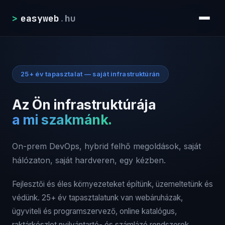
>
easyweb
.
hu
25+ év tapasztalat — saját infrastruktúrán
Az Ön infrastruktúrája
a mi szakmánk.
On-prem DevOps, hybrid felhő megoldások, saját
hálózaton, saját hardveren, egy kézben.
Fejlesztői és éles környezeteket építünk, üzemeltetünk és
védünk. 25+ év tapasztalatunk van webáruházak,
ügyviteli és programszervező, online katalógus,
raktárkészlet nyilvántartó- és számlázó rendszerek