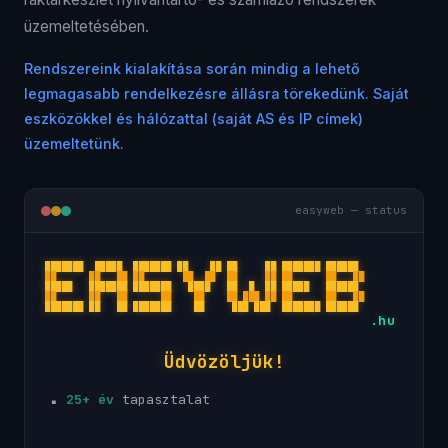
üzemeltetésében.
Rendszereink kialakítása során mindig a lehető
legmagasabb rendelkezésre állásra törekedünk. Saját
eszközökkel és hálózattal (saját AS és IP címek)
üzemeltetünk.
easyweb — status
███████  █████  ███████ ██    ██ ██     ██ ███████ ██████ 
██      ██   ██ ██       ██  ██  ██     ██ ██      ██   ██
█████   ███████ ███████   ████   ██  █  ██ █████   ██████ 
██      ██   ██      ██    ██    ██ ███ ██ ██      ██   ██
███████ ██   ██ ███████    ██     ███ ███  ███████ ██████ 
.hu
Üdvözöljük!
▪
25+ év
tapasztalat
▪
99.9%
rendelkezésre állás